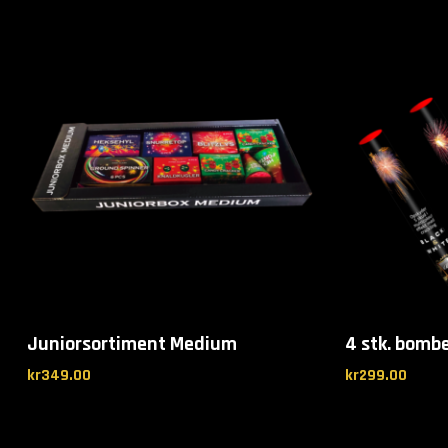
Juniorsortiment Medium
4 stk. bomb
kr
349.00
kr
299.00