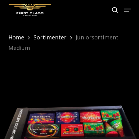
Skip
Menu
search
to
main
content
Home
Sortimenter
Juniorsortiment
Medium