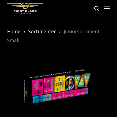
Skip
Menu
search
to
main
content
Home
Sortimenter
Juniorsortiment
Small